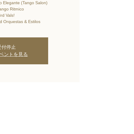
o Elegante (Tango Salon)
ango Ritmico
rd Vals!
d Orquestas & Estilos
受付停止
ベントを見る