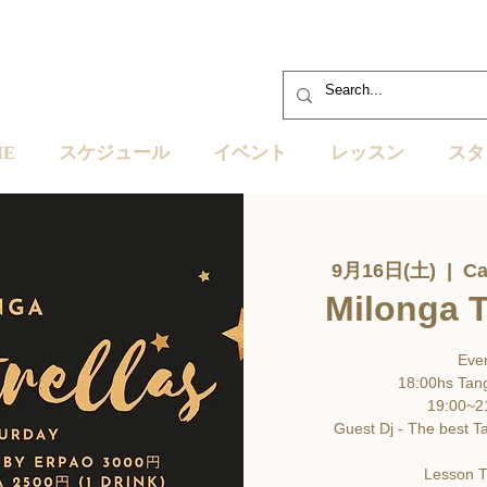
ME
スケジュール
イベント
レッスン
スタ
9月16日(土)
  |  
Ca
Milonga T
Eve
18:00hs Tan
19:00~2
Guest Dj - The best T
Lesson 