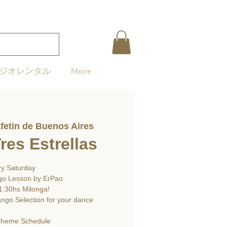
ジオレンタル
More
fetin de Buenos Aires
res Estrellas
ry Saturday
go Lesson by ErPao
1:30hs Milonga!
ango Selection for your dance
Theme Schedule