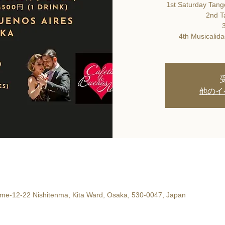
1st Saturday Tang
2nd T
3
4th Musicalida
他のイ
ōme-12-22 Nishitenma, Kita Ward, Osaka, 530-0047, Japan