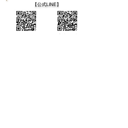
​【公式LINE】
​カフェティン
大阪タンゴ
カフェティン デ ブエノスアイレス
Cafetin de Buenos Aires
Argentin Tango Bar
Mail : cafetin116@gmail.com Tel:06-6365-5708
大阪市北区西天満4-12-22 第3青山ビル 地下1階 老松通り
3rd Aoyama-BLD., B1 4-12-22 Nishitenma, Kitaku, Osaka