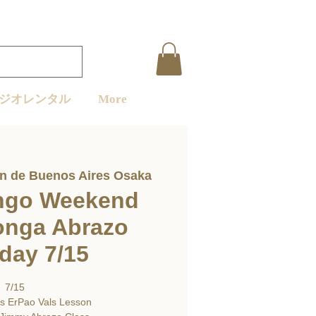
ジオレンタル
More
in de Buenos Aires Osaka
ngo Weekend
onga Abrazo
day 7/15
7/15
s ErPao Vals Lesson