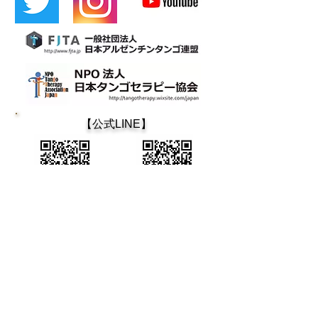
​【公式LINE】
​カフェティン
大阪タンゴ
カフェティン デ ブエノスアイレス
Cafetin de Buenos Aires
Argentin Tango Bar
Mail : cafetin116@gmail.com Tel:06-6365-5708
大阪市北区西天満4-12-22 第3青山ビル 地下1階 老松通り
3rd Aoyama-BLD., B1 4-12-22 Nishitenma, Kitaku, Osaka