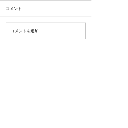
コメント
Cafetin de Live 
コメントを追加…
大阪タンゴフェスティバ
ル 2022
​【公式LINE】